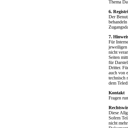
Thema Date
6. Regist
Der Benutz
behandeln 
Zugangsdat
7. Hinwei
Für Interne
jeweiligen
nicht vera
Seiten mit
für Darste
Dritter. F
auch von e
technisch 
dem Teledi
Kontakt
Fragen ru
Rechtswi
Diese All
Sofern Tei
nicht mehr