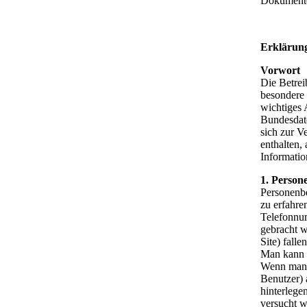
Dokumentes
Erklärung
Vorwort
Die Betre
besondere 
wichtiges
Bundesdate
sich zur V
enthalten,
Informatio
1. Person
Personenbe
zu erfahre
Telefonnum
gebracht w
Site) falle
Man kann u
Wenn man si
Benutzer) 
hinterlege
versucht w