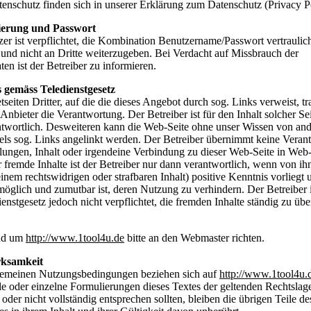
nschutz finden sich in unserer Erklärung zum Datenschutz (Privacy Po
rierung und Passwort
er ist verpflichtet, die Kombination Benutzername/Passwort vertraulic
und nicht an Dritte weiterzugeben. Bei Verdacht auf Missbrauch der
en ist der Betreiber zu informieren.
s gemäss Teledienstgesetz
tseiten Dritter, auf die die dieses Angebot durch sog. Links verweist, tr
 Anbieter die Verantwortung. Der Betreiber ist für den Inhalt solcher Sei
ntwortlich. Desweiteren kann die Web-Seite ohne unser Wissen von an
tels sog. Links angelinkt werden. Der Betreiber übernimmt keine Vera
llungen, Inhalt oder irgendeine Verbindung zu dieser Web-Seite in Web
ür fremde Inhalte ist der Betreiber nur dann verantwortlich, wenn von ih
inem rechtswidrigen oder strafbaren Inhalt) positive Kenntnis vorliegt 
möglich und zumutbar ist, deren Nutzung zu verhindern. Der Betreiber 
enstgesetz jedoch nicht verpflichtet, die fremden Inhalte ständig zu übe
nd um
http://www.1tool4u.de
bitte an den Webmaster richten.
rksamkeit
gemeinen Nutzungsbedingungen beziehen sich auf
http://www.1tool4u.
le oder einzelne Formulierungen dieses Textes der geltenden Rechtslage
 oder nicht vollständig entsprechen sollten, bleiben die übrigen Teile de