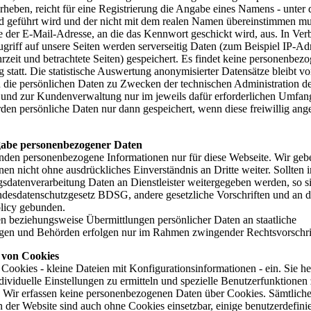
rheben, reicht für eine Registrierung die Angabe eines Namens - unte
ed geführt wird und der nicht mit dem realen Namen übereinstimmen mu
 der E-Mail-Adresse, an die das Kennwort geschickt wird, aus. In Ve
griff auf unsere Seiten werden serverseitig Daten (zum Beispiel IP-Ad
zeit und betrachtete Seiten) gespeichert. Es findet keine personenbez
 statt. Die statistische Auswertung anonymisierter Datensätze bleibt vo
 die persönlichen Daten zu Zwecken der technischen Administration d
und zur Kundenverwaltung nur im jeweils dafür erforderlichen Umfan
den persönliche Daten nur dann gespeichert, wenn diese freiwillig an
gabe personenbezogener Daten
den personenbezogene Informationen nur für diese Webseite. Wir geb
nen nicht ohne ausdrückliches Einverständnis an Dritte weiter. Sollte
gsdatenverarbeitung Daten an Dienstleister weitergegeben werden, so s
desdatenschutzgesetz BDSG, andere gesetzliche Vorschriften und an d
licy gebunden.
 beziehungsweise Übermittlungen persönlicher Daten an staatliche
ngen und Behörden erfolgen nur im Rahmen zwingender Rechtsvorschri
z von Cookies
 Cookies - kleine Dateien mit Konfigurationsinformationen - ein. Sie he
dividuelle Einstellungen zu ermitteln und spezielle Benutzerfunktionen
n. Wir erfassen keine personenbezogenen Daten über Cookies. Sämtlich
 der Website sind auch ohne Cookies einsetzbar, einige benutzerdefinie