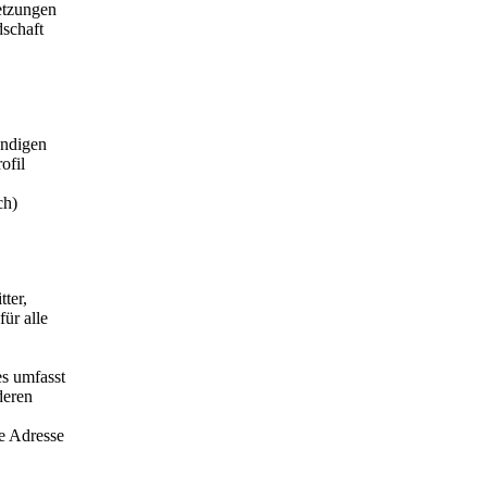
etzungen
dschaft
ändigen
ofil
ch)
tter,
für alle
es umfasst
deren
ie Adresse