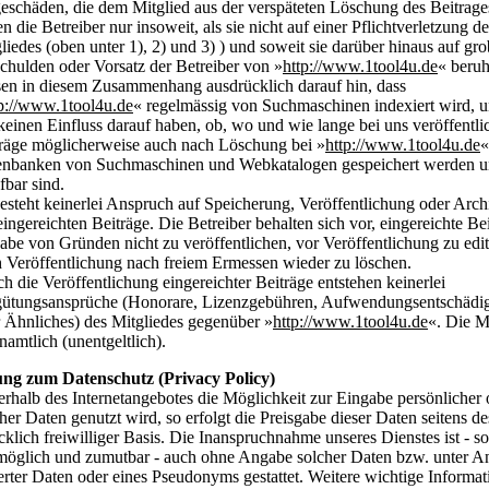
eschäden, die dem Mitglied aus der verspäteten Löschung des Beitrage
en die Betreiber nur insoweit, als sie nicht auf einer Pflichtverletzung de
liedes (oben unter 1), 2) und 3) ) und soweit sie darüber hinaus auf gr
chulden oder Vorsatz der Betreiber von »
http://www.1tool4u.de
« beruh
en in diesem Zusammenhang ausdrücklich darauf hin, dass
tp://www.1tool4u.de
« regelmässig von Suchmaschinen indexiert wird, u
keinen Einfluss darauf haben, ob, wo und wie lange bei uns veröffentli
räge möglicherweise auch nach Löschung bei »
http://www.1tool4u.de
«
enbanken von Suchmaschinen und Webkatalogen gespeichert werden 
fbar sind.
esteht keinerlei Anspruch auf Speicherung, Veröffentlichung oder Arch
eingereichten Beiträge. Die Betreiber behalten sich vor, eingereichte Be
be von Gründen nicht zu veröffentlichen, vor Veröffentlichung zu edit
 Veröffentlichung nach freiem Ermessen wieder zu löschen.
h die Veröffentlichung eingereichter Beiträge entstehen keinerlei
gütungsansprüche (Honorare, Lizenzgebühren, Aufwendungsentschädi
 Ähnliches) des Mitgliedes gegenüber »
http://www.1tool4u.de
«. Die Mi
namtlich (unentgeltlich).
ung zum Datenschutz (Privacy Policy)
erhalb des Internetangebotes die Möglichkeit zur Eingabe persönlicher 
cher Daten genutzt wird, so erfolgt die Preisgabe dieser Daten seitens d
cklich freiwilliger Basis. Die Inanspruchnahme unseres Dienstes ist - s
möglich und zumutbar - auch ohne Angabe solcher Daten bzw. unter 
rter Daten oder eines Pseudonyms gestattet. Weitere wichtige Informa