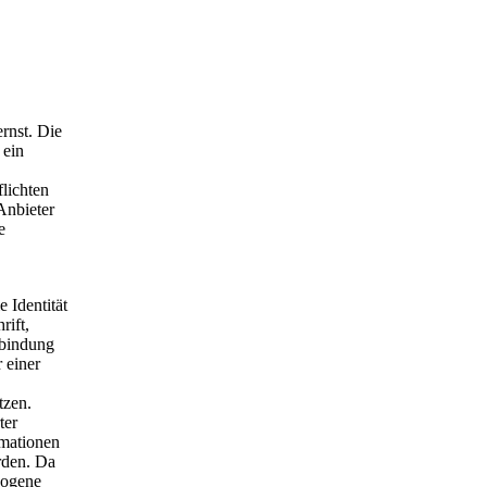
rnst. Die
 ein
lichten
Anbieter
e
 Identität
rift,
rbindung
 einer
tzen.
ter
rmationen
rden. Da
zogene