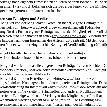
eiträge nach eigenem Ermessen zu editieren oder zu löschen. Bei Verl
en unter 1), 2) und 3) behalten sich die Betreiber ferner vor, die Mitglie
egrenzt zu sperren oder dauernd zu löschen.
chen von Beiträgen und Artikeln
 Mitglied von der Möglichkeit Gebrauch macht, eigene Beiträge für
llen Teil von »
http://www.1tool4u.de
« einzureichen, gilt Folgendes:
ung für das Posten eigener Beiträge ist, dass das Mitglied seinen vollst
ten Vor- und Nachnamen in sein »
http://www.1tool4u.de
« - Benutzerpr
n hatoder nach dem Einreichen des Artikels dort einträgt. Mit dem dort
nen Namen wird der eingereichte Beitrag bei Veröffentlichung (öffentli
hnet.
ed gibt für alle Beiträge, die von ihm oder ihr zukünftig auf
ww.1tool4u.de
« eingereicht werden, folgende Erklärungen ab:
Mitglied versichert, das die eingereichten Beiträge frei von Rechten Dri
esonders Urheber-, Marken- oder Persönlichkeitsrechten sind. Dies gilt 
ereichten Beiträge und Bildwerke.
Mitglied räumt den Betreibern von »
http://www.1tool4u.de
« ein
ngeschränktes Nutzungsrecht an den eingereichten Beiträgen ein. Dies
Veröffentlichung im Internet auf »
http://www.1tool4u.de
« sowie auf an
rnetservern, in Newslettern, Printmedien und anderen Publikationen.
ereichte Beiträge werden auf Verlangen des Mitgliedes per Email an d
Webmasters wieder gelöscht bzw. anonymisiert. Die Löschung bzw.
ymisierung erfolgt innerhalb von 7 Tagen nach der Mitteilung. Für