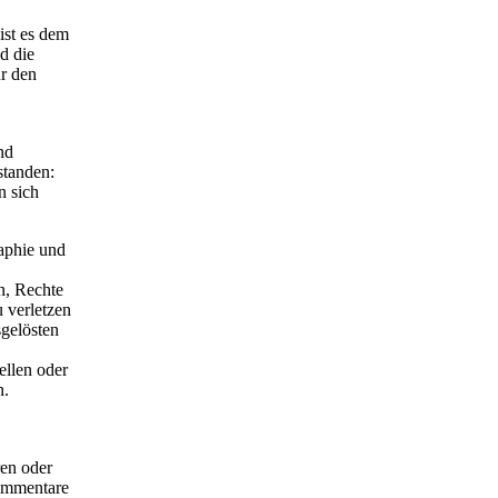
ist es dem
nd die
ür den
nd
standen:
n sich
raphie und
en, Rechte
u verletzen
sgelösten
llen oder
n.
ren oder
Kommentare