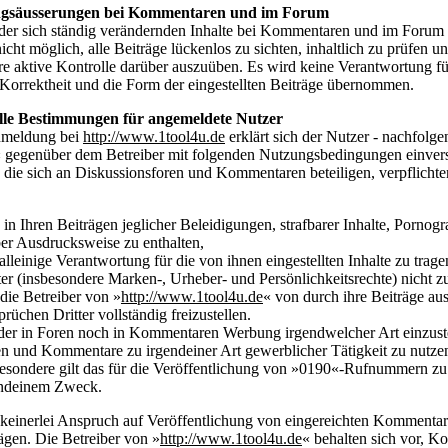
ngsäusserungen bei Kommentaren und im Forum
er sich ständig verändernden Inhalte bei Kommentaren und im Forum 
icht möglich, alle Beiträge lückenlos zu sichten, inhaltlich zu prüfen u
re aktive Kontrolle darüber auszuüben. Es wird keine Verantwortung f
e Korrektheit und die Form der eingestellten Beiträge übernommen.
elle Bestimmungen für angemeldete Nutzer
nmeldung bei
http://www.1tool4u.de
erklärt sich der Nutzer - nachfolge
« gegenüber dem Betreiber mit folgenden Nutzungsbedingungen einver
, die sich an Diskussionsforen und Kommentaren beteiligen, verpflichte
 in Ihren Beiträgen jeglicher Beleidigungen, strafbarer Inhalte, Pornog
er Ausdrucksweise zu enthalten,
alleinige Verantwortung für die von ihnen eingestellten Inhalte zu trag
ter (insbesondere Marken-, Urheber- und Persönlichkeitsrechte) nicht z
die Betreiber von »
http://www.1tool4u.de
« von durch ihre Beiträge au
rüchen Dritter vollständig freizustellen.
r in Foren noch in Kommentaren Werbung irgendwelcher Art einzuste
n und Kommentare zu irgendeiner Art gewerblicher Tätigkeit zu nutze
esondere gilt das für die Veröffentlichung von »0190«-Rufnummern zu
endeinem Zweck.
 keinerlei Anspruch auf Veröffentlichung von eingereichten Kommenta
ägen. Die Betreiber von »
http://www.1tool4u.de
« behalten sich vor, 