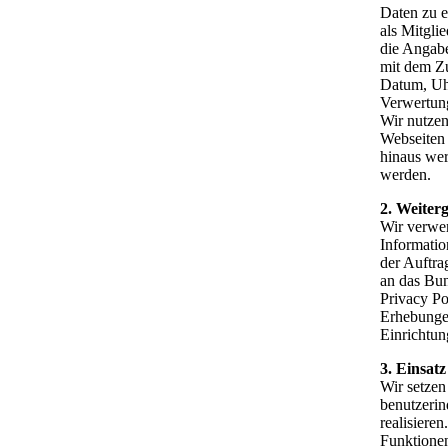
Daten zu e
als Mitgli
die Angabe
mit dem Zu
Datum, Uhr
Verwertung
Wir nutzen
Webseiten 
hinaus wer
werden.
2. Weiter
Wir verwen
Informatio
der Auftra
an das Bun
Privacy Po
Erhebungen
Einrichtu
3. Einsat
Wir setzen
benutzerin
realisiere
Funktionen