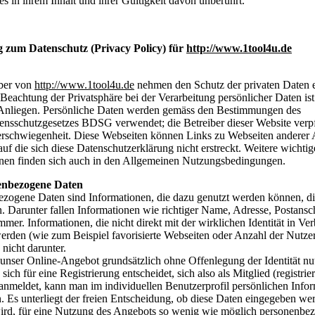
 in ihrem Inhalt und ihrer Gültigkeit davon unberührt.
 zum Datenschutz (Privacy Policy) für
http://www.1tool4u.de
iber von
http://www.1tool4u.de
nehmen den Schutz der privaten Daten e
Beachtung der Privatsphäre bei der Verarbeitung persönlicher Daten ist
 Anliegen. Persönliche Daten werden gemäss den Bestimmungen des
nsschutzgesetzes BDSG verwendet; die Betreiber dieser Website verpf
erschwiegenheit. Diese Webseiten können Links zu Webseiten anderer 
 auf die sich diese Datenschutzerklärung nicht erstreckt. Weitere wichtig
nen finden sich auch in den Allgemeinen Nutzungsbedingungen.
enbezogene Daten
zogene Daten sind Informationen, die dazu genutzt werden können, die
n. Darunter fallen Informationen wie richtiger Name, Adresse, Postansch
mer. Informationen, die nicht direkt mit der wirklichen Identität in Ve
erden (wie zum Beispiel favorisierte Webseiten oder Anzahl der Nutzer
n nicht darunter.
nser Online-Angebot grundsätzlich ohne Offenlegung der Identität nu
ch für eine Registrierung entscheidet, sich also als Mitglied (registrier
anmeldet, kann man im individuellen Benutzerprofil persönlichen Info
n. Es unterliegt der freien Entscheidung, ob diese Daten eingegeben we
ird, für eine Nutzung des Angebots so wenig wie möglich personenbe