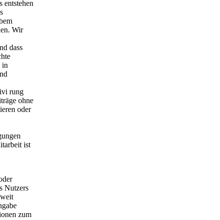
s entstehen
s
obem
en. Wir
nd dass
chte
 in
und
ivi rung
iträge ohne
ieren oder
gungen
tarbeit ist
oder
es Nutzers
oweit
Angabe
tionen zum