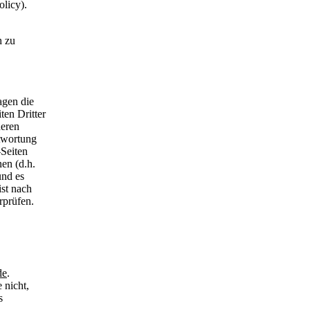
licy).
h zu
agen die
ten Dritter
deren
ntwortung
-Seiten
nen (d.h.
und es
ist nach
rprüfen.
de
.
 nicht,
s