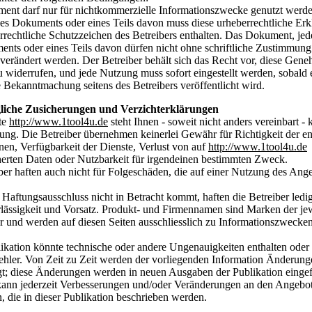
nt darf nur für nichtkommerzielle Informationszwecke genutzt werde
es Dokuments oder eines Teils davon muss diese urheberrechtliche Er
rrechtliche Schutzzeichen des Betreibers enthalten. Das Dokument, je
nts oder eines Teils davon dürfen nicht ohne schriftliche Zustimmung
 verändert werden. Der Betreiber behält sich das Recht vor, diese Gen
zu widerrufen, und jede Nutzung muss sofort eingestellt werden, sobald 
he Bekanntmachung seitens des Betreibers veröffentlicht wird.
gliche Zusicherungen und Verzichterklärungen
te
http://www.1tool4u.de
steht Ihnen - soweit nicht anders vereinbart - 
ung. Die Betreiber übernehmen keinerlei Gewähr für Richtigkeit der en
nen, Verfügbarkeit der Dienste, Verlust von auf
http://www.1tool4u.de
erten Daten oder Nutzbarkeit für irgendeinen bestimmten Zweck.
ber haften auch nicht für Folgeschäden, die auf einer Nutzung des Ang
 Haftungsausschluss nicht in Betracht kommt, haften die Betreiber ledig
lässigkeit und Vorsatz. Produkt- und Firmennamen sind Marken der je
 und werden auf diesen Seiten ausschliesslich zu Informationszwecke
ikation könnte technische oder andere Ungenauigkeiten enthalten oder
ehler. Von Zeit zu Zeit werden der vorliegenden Information Änderung
t; diese Änderungen werden in neuen Ausgaben der Publikation eingef
kann jederzeit Verbesserungen und/oder Veränderungen an den Angebo
 die in dieser Publikation beschrieben werden.